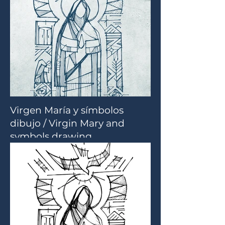
Virgen María y símbolos
dibujo / Virgin Mary and
symbols drawing