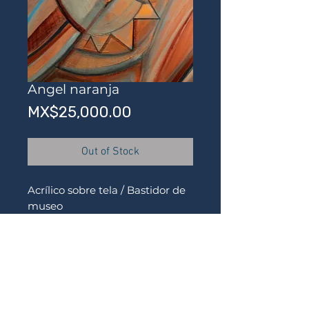
Angel naranja
Price
MX$25,000.00
Out of Stock
Acrílico sobre tela / Bastidor de
museo
120 x 80 x 4 cms
Autor: Bernardo Ramonfaur
* Si es una obra ya vendida,
podemos hacer otra similar.
¡Gracias !