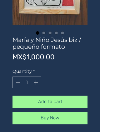
María y Niño Jesús biz /
pequeño formato
Price
MX$1,000.00
Quantity
*
Add to Cart
Buy Now
Tinta sobre papel