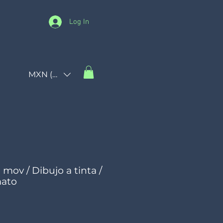
Log In
MXN ($)
 mov / Dibujo a tinta /
mato
Price
0