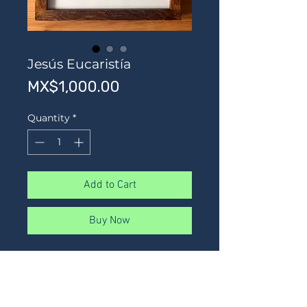
Jesús Eucaristía
Price
MX$1,000.00
Quantity
*
Add to Cart
Buy Now
Tinta y grafito sobre papel.
32 x 26 cms aprox (enmarcado)
Marco madera
Vidrio antireflejante