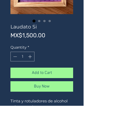
Laudato Si
Price
MX$1,500.00
Quantity
*
Add to Cart
Buy Now
Tinta y rotuladores de alcohol
sobre papel
32 x 26 ya enmarcado aprox