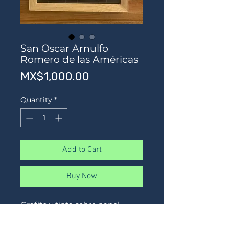
San Oscar Arnulfo
Romero de las Américas
Price
MX$1,000.00
Quantity
*
Add to Cart
Buy Now
Grafito y tinta sobre papel
32 x 26 ya enmarcado aprox
Marco madera natural