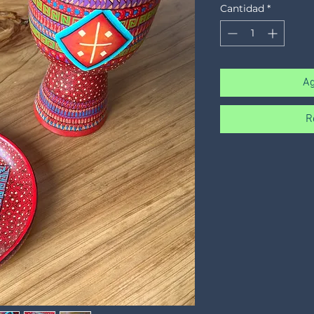
Cantidad
*
Ag
R