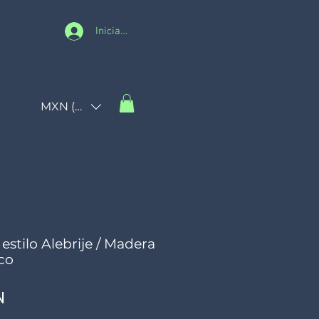
Iniciar sesión
MXN ($)
 estilo Alebrije / Madera
co
Precio
N