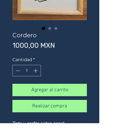
Cordero
Precio
1000,00 MXN
Cantidad
*
Agregar al carrito
Realizar compra
Tinta y grafito sobre papel
32 x 26 ya enmarcado aprox
Marco madera natural