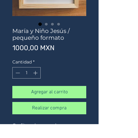
María y Niño Jesús /
pequeño formato
Precio
1000,00 MXN
Cantidad
*
Agregar al carrito
Realizar compra
Grafito sobre papel
28 x 22 cms aprox